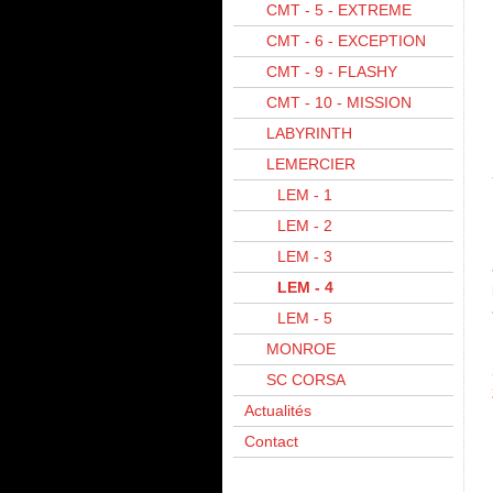
CMT - 5 - EXTREME
CMT - 6 - EXCEPTION
CMT - 9 - FLASHY
CMT - 10 - MISSION
LABYRINTH
LEMERCIER
LEM - 1
LEM - 2
LEM - 3
LEM - 4
LEM - 5
MONROE
SC CORSA
Actualités
Contact