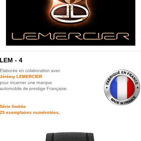
LEM - 4
Elaborée en colaboration avec
Jérémy LEMERCIER
pour incarner une marque
automobile de prestige Française.
Série limitée
25 exemplaires numérotées.