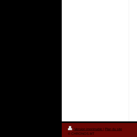
Version imprimable
|
Plan du site
© CHRONOS.MT