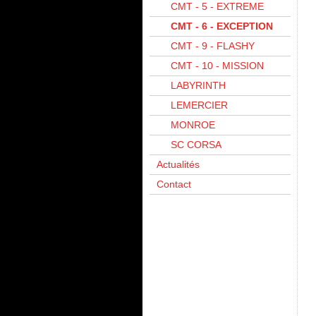
CMT - 5 - EXTREME
CMT - 6 - EXCEPTION
CMT - 9 - FLASHY
CMT - 10 - MISSION
LABYRINTH
LEMERCIER
MONROE
SC CORSA
Actualités
Contact