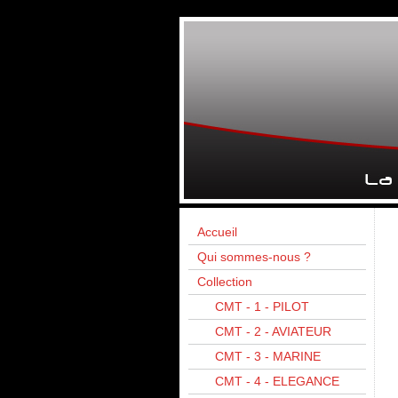
Accueil
Qui sommes-nous ?
Collection
CMT - 1 - PILOT
CMT - 2 - AVIATEUR
CMT - 3 - MARINE
CMT - 4 - ELEGANCE